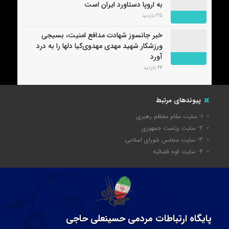
به اروپا دستاورد ایران است
35 بازدید
خبر جانسوز شهادت مدافع امنیت، بسیجی
ورزشکار شهید مهدی مهدوی‌کیا دلها را به درد
آورد
44 بازدید
پیوندهای مرتبط
1- سایت مقام معظم رهبری
2- سایت ریاست جمهوری
3- سايت مجلس شوراي اسلامي
4- سايت قوه قضائيه
پایگاه ارتباطات مردمی حسینعلی حاجی